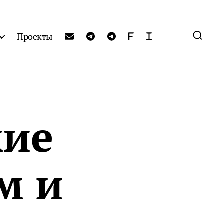
Проекты
кие
м и