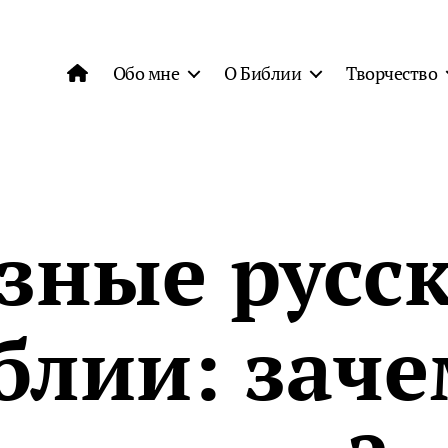
Обо мне
О Библии
Творчество
зные русс
блии: заче