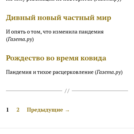
Дивный новый частный мир
И опять о том, что изменила пандемия
(
Газета.ру
)
Рождество во время ковида
Пандемия и тихое расцерковление (
Газета.ру
)
ПАГИНАЦИЯ
1
2
Предыдущие
→
ЗАПИСЕЙ